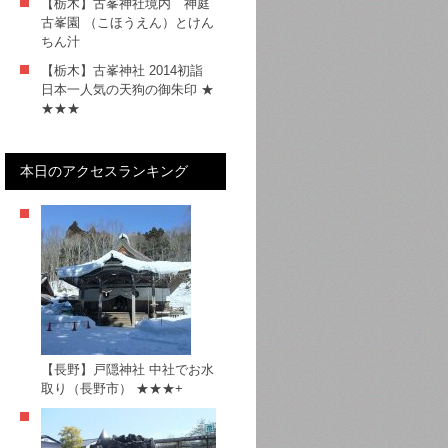
【栃木】古峯神社境内 神庭
古峯園 （こほうえん）とけん
ちん汁
【栃木】古峯神社 2014初詣
日本一人気の天狗の御朱印 ★
★★★
本日のアクセスランキング
【長野】戸隠神社 中社でお水
取り（長野市） ★★★+