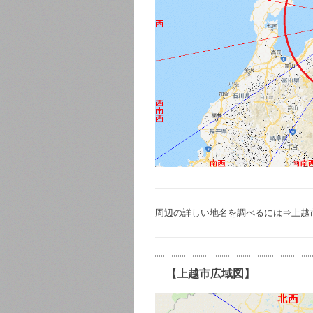
周辺の詳しい地名を調べるには
⇒上越市
【上越市広域図】