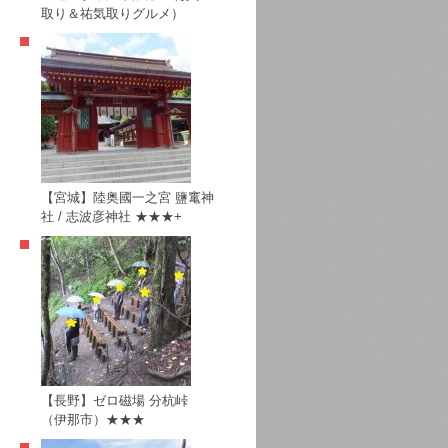
取り＆祐気取りグルメ）
【宮城】陸奥國一之宮 鹽竃神
社 / 志波彦神社 ★★★+
【長野】ゼロ磁場 分杭峠
（伊那市）★★★