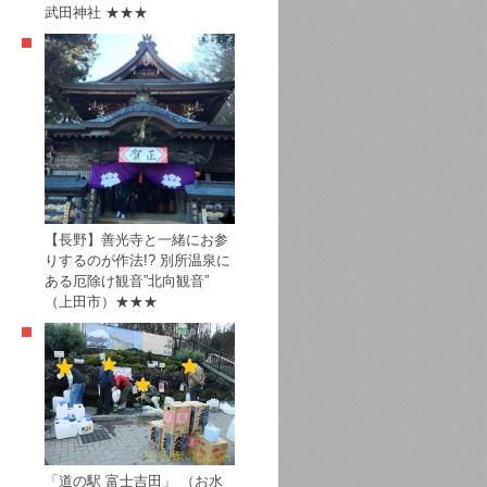
武田神社 ★★★
【長野】善光寺と一緒にお参
りするのが作法!? 別所温泉に
ある厄除け観音”北向観音”
（上田市）★★★
「道の駅 富士吉田」 （お水