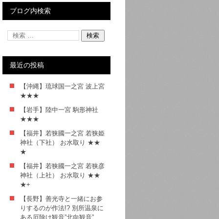
ブログ内検索
最近の投稿
【沖縄】琉球国一之宮 波上宮
★★★
【岩手】陸中一宮 駒形神社
★★★
【福井】若狭國一之宮 若狭姫
神社（下社） お水取り ★★
★
【福井】若狭國一之宮 若狭彦
神社（上社） お水取り ★★
★+
【長野】善光寺と一緒にお参
りするのが作法!? 別所温泉に
ある厄除け観音”北向観音”