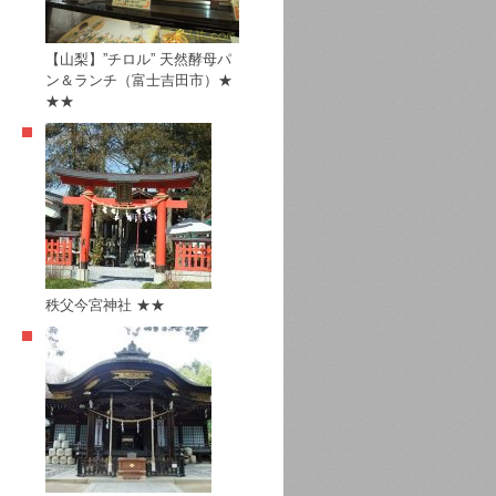
【山梨】”チロル” 天然酵母パ
ン＆ランチ（富士吉田市）★
★★
秩父今宮神社 ★★