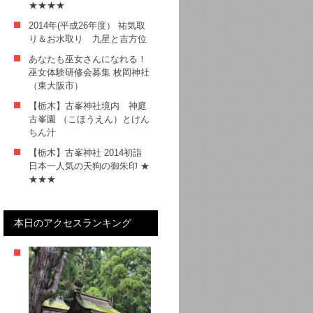
★★★★
2014年(平成26年度） 祐気取
り＆お水取り 九星と吉方位
あなたも巫女さんになれる！
巫女体験研修会募集 枚岡神社
（東大阪市）
【栃木】古峯神社境内 神庭
古峯園 （こほうえん）とけん
ちん汁
【栃木】古峯神社 2014初詣
日本一人気の天狗の御朱印 ★
★★★
本日のアクセスランキング