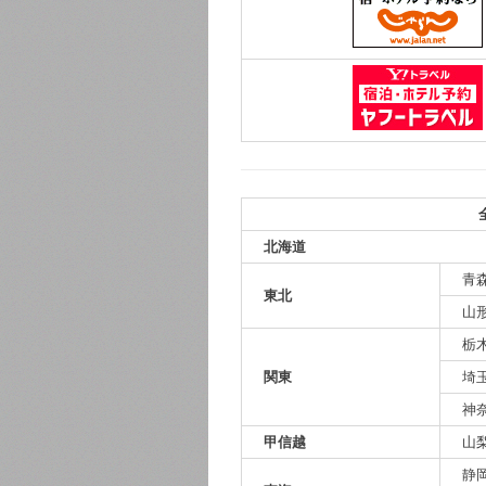
北海道
青
東北
山
栃
関東
埼
神
甲信越
山
静