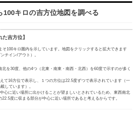
ら100キロの吉方位地図を調べる
れた吉方位】
よそ100キロ圏内を示しています。地図をクリックすると拡大できます
ンチイン/アウト）。
南北を30度、他の4つ（北東・南東・南西・北西）を60度で示すのが多く
て16方位で表示し、１つの方位は22.5度ずつで表示されています（一
掲載しています）。
中心に近い場所に出かけることが望ましいとされているため、東西南北
の22.5度に収まる部分が中心に近い場所であると考えるからです。