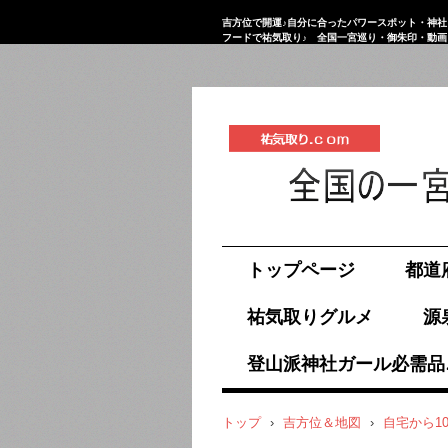
吉方位で開運♪自分に合ったパワースポット・神社
フードで祐気取り♪ 全国一宮巡り・御朱印・動
祐気取り.com
トップページ
都道
祐気取りグルメ
源
登山派神社ガール必需品
トップ
›
吉方位＆地図
›
自宅から1