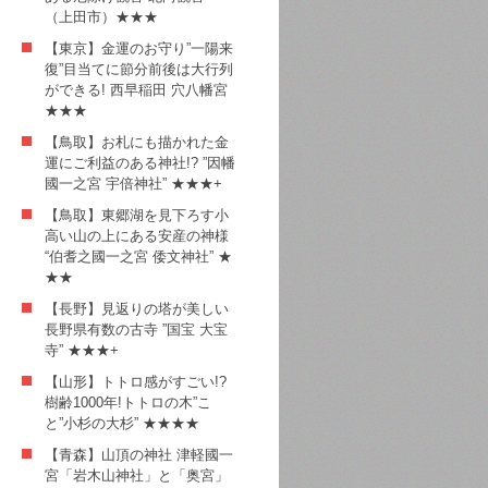
（上田市）★★★
【東京】金運のお守り”一陽来
復”目当てに節分前後は大行列
ができる! 西早稲田 穴八幡宮
★★★
【鳥取】お札にも描かれた金
運にご利益のある神社!? ”因幡
國一之宮 宇倍神社” ★★★+
【鳥取】東郷湖を見下ろす小
高い山の上にある安産の神様
“伯耆之國一之宮 倭文神社” ★
★★
【長野】見返りの塔が美しい
長野県有数の古寺 ”国宝 大宝
寺” ★★★+
【山形】トトロ感がすごい!?
樹齢1000年!トトロの木”こ
と”小杉の大杉” ★★★★
【青森】山頂の神社 津軽國一
宮「岩木山神社」と「奥宮」