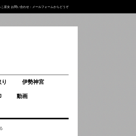
っこ巫女
お問い合わせ：
メールフォーム
からどうぞ
取り
伊勢神宮
印
動画
る