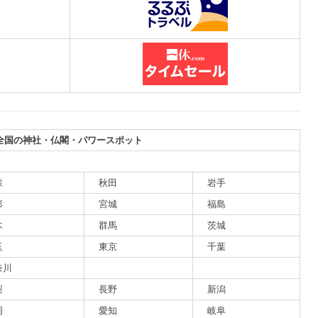
全国の神社・仏閣・パワースポット
森
秋田
岩手
形
宮城
福島
木
群馬
茨城
玉
東京
千葉
奈川
梨
長野
新潟
岡
愛知
岐阜