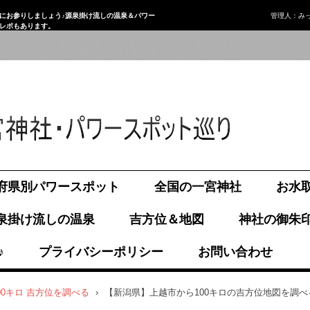
にお参りしましょう♪源泉掛け流しの温泉＆パワー
管理人：み
画レポもあります。
府県別パワースポット
全国の一宮神社
お水
泉掛け流しの温泉
吉方位＆地図
神社の御朱
♪
プライバシーポリシー
お問い合わせ
00キロ 吉方位を調べる
›
【新潟県】上越市から100キロの吉方位地図を調べ