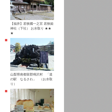
【福井】若狭國一之宮 若狭姫
神社（下社） お水取り ★★
★
山梨県南都留郡鳴沢村 「道
の駅 なるさわ」 （お水取
り）