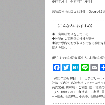
参拝年月日 令和2年10月8日
若狭彦神社の口コミ評価：Google4.3点/
【こんな人におすすめ】
◆一宮神社巡りをしている
◆神秘的な雰囲気の神社が好き
◆福井県内でお水取りができる神社を
続きを読む
→
(現在までの訪問者 504 人, 本日の訪問者
F
T
H
Li
E
a
wi
at
n
m
2020年10月10日
|
カテゴリー :
c
tt
e
e
ai
社格, 式内社, 名神大社
,
パワースポット
商売繁盛
,
御神徳・ご利益, 国・地域の
e
er
n
（ひこほほでみ）
,
御神徳・ご利益, 国
b
a
ube動画
,
若宮神社
,
小浜市
,
若狭彦神