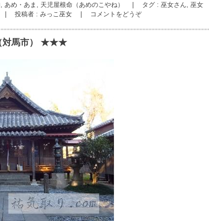
, あめ・あま, 天児屋根命（あめのこやね）
|
タグ :
巫女さん
,
巫女
|
投稿者 : みっこ巫女
|
コメントをどうぞ
対馬市） ★★★