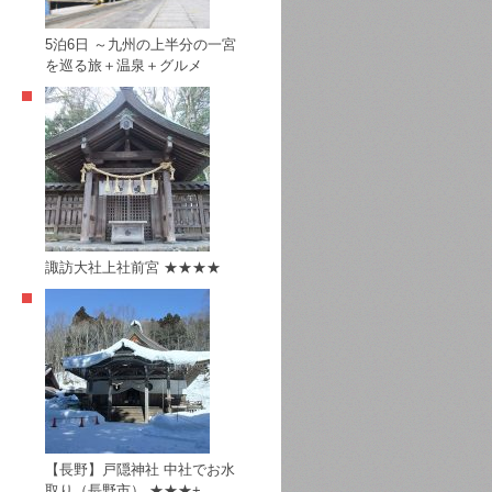
5泊6日 ～九州の上半分の一宮
を巡る旅＋温泉＋グルメ
諏訪大社上社前宮 ★★★★
【長野】戸隠神社 中社でお水
取り（長野市） ★★★+