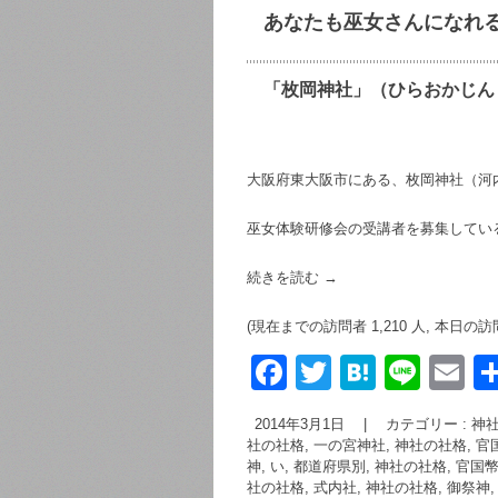
o
あなたも巫女さんになれ
o
k
「枚岡神社」（ひらおかじん
大阪府東大阪市にある、枚岡神社（河
巫女体験研修会の受講者を募集してい
続きを読む
→
(現在までの訪問者 1,210 人, 本日の訪
F
T
H
Li
E
a
wi
at
n
m
2014年3月1日
|
カテゴリー :
神社
c
tt
e
e
ai
社の社格, 一の宮神社
,
神社の社格, 官
神, い
,
都道府県別
,
神社の社格, 官国
e
er
n
社の社格, 式内社
,
神社の社格
,
御祭神