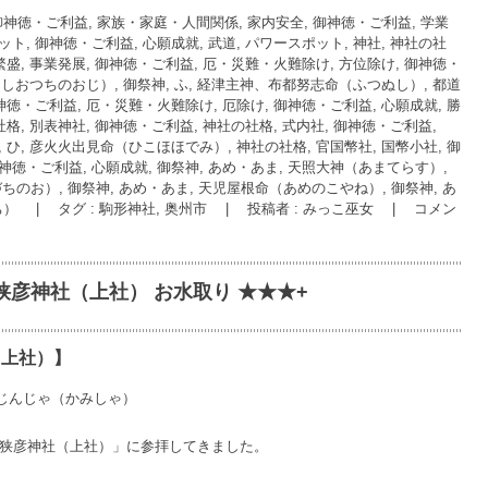
有
御神徳・ご利益, 家族・家庭・人間関係, 家内安全
,
御神徳・ご利益, 学業
l
ット
,
御神徳・ご利益, 心願成就, 武道
,
パワースポット, 神社
,
神社の社
繁盛, 事業発展
,
御神徳・ご利益, 厄・災難・火難除け, 方位除け
,
御神徳・
翁（しおつちのおじ）
,
御祭神, ふ, 経津主神、布都努志命（ふつぬし）
,
都道
神徳・ご利益, 厄・災難・火難除け, 厄除け
,
御神徳・ご利益, 心願成就, 勝
格, 別表神社
,
御神徳・ご利益
,
神社の社格, 式内社
,
御神徳・ご利益,
, ひ, 彦火火出見命（ひこほほでみ）
,
神社の社格, 官国幣社, 国幣小社
,
御
神徳・ご利益, 心願成就
,
御祭神, あめ・あま, 天照大神（あまてらす）
,
づちのお）
,
御祭神, あめ・あま, 天児屋根命（あめのこやね）
,
御祭神, あ
ち）
|
タグ :
駒形神社
,
奥州市
|
投稿者 : みっこ巫女
|
コメン
狭彦神社（上社） お水取り ★★★+
（上社）】
じんじゃ（かみしゃ）
若狭彦神社（上社）」に参拝してきました。