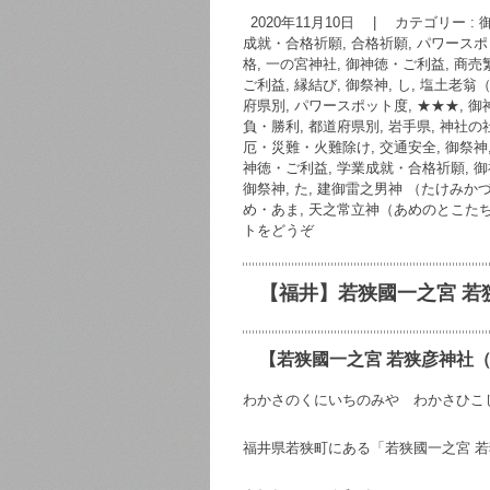
a
wi
at
n
m
2020年11月10日
|
カテゴリー :
c
tt
e
e
ai
成就・合格祈願, 合格祈願
,
パワースポ
格, 一の宮神社
,
御神徳・ご利益, 商売
e
er
n
ご利益, 縁結び
,
御祭神, し, 塩土老
b
a
府県別
,
パワースポット度, ★★★
,
御
負・勝利
,
都道府県別, 岩手県
,
神社の社
o
厄・災難・火難除け, 交通安全
,
御祭神
神徳・ご利益, 学業成就・合格祈願
,
御
o
御祭神, た, 建御雷之男神 （たけみか
k
め・あま, 天之常立神（あめのとこた
トをどうぞ
【福井】若狭國一之宮 若
【若狭國一之宮 若狭彦神社
わかさのくにいちのみや わかさひこ
福井県若狭町にある「若狭國一之宮 