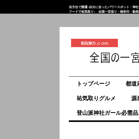
吉方位で開運♪自分に合ったパワースポット・神社
フードで祐気取り♪ 全国一宮巡り・御朱印・動
祐気取り.com
トップページ
都道
祐気取りグルメ
源
登山派神社ガール必需品