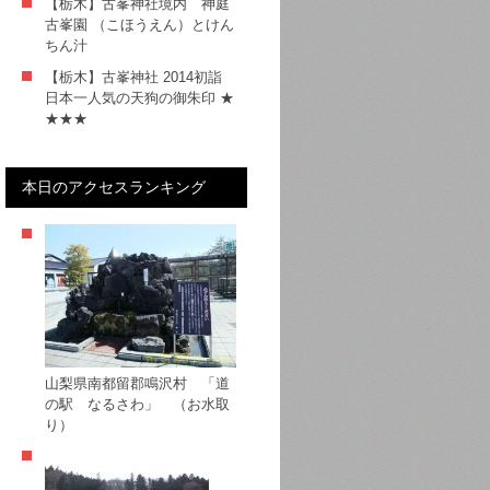
【栃木】古峯神社境内 神庭
古峯園 （こほうえん）とけん
ちん汁
【栃木】古峯神社 2014初詣
日本一人気の天狗の御朱印 ★
★★★
本日のアクセスランキング
山梨県南都留郡鳴沢村 「道
の駅 なるさわ」 （お水取
り）