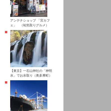
アンテナショップ 「宮カフ
ェ」 （祐気取りグルメ）
【東京】一石山神社の「神明
水」でお水取り（奥多摩町）