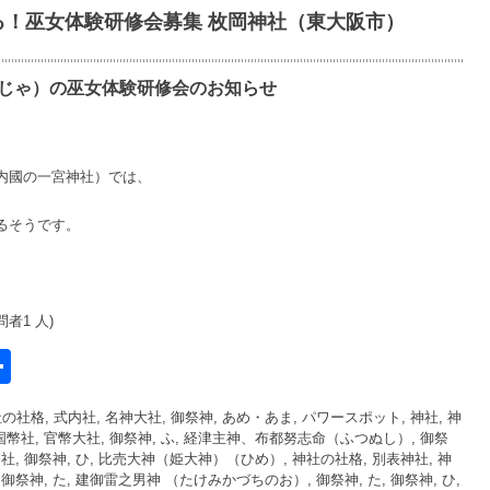
る！巫女体験研修会募集 枚岡神社（東大阪市）
じゃ）の巫女体験研修会のお知らせ
内國の一宮神社）では、
るそうです。
問者1 人)
共
有
の社格, 式内社, 名神大社
,
御祭神, あめ・あま
,
パワースポット, 神社
,
神
l
国幣社, 官幣大社
,
御祭神, ふ, 経津主神、布都努志命（ふつぬし）
,
御祭
幣社
,
御祭神, ひ, 比売大神（姫大神）（ひめ）
,
神社の社格, 別表神社
,
神
,
御祭神, た, 建御雷之男神 （たけみかづちのお）
,
御祭神, た
,
御祭神, ひ
,