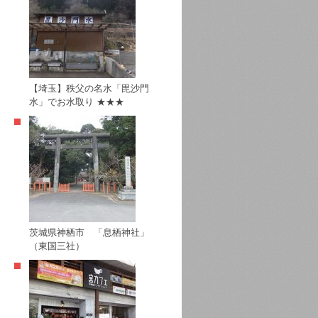
【埼玉】秩父の名水「毘沙門
水」でお水取り ★★★
茨城県神栖市 「息栖神社」
（東国三社）