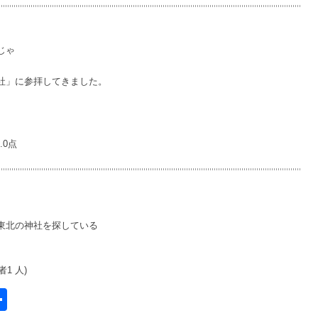
じゃ
社」に参拝してきました。
.0点
東北の神社を探している
1 人)
共