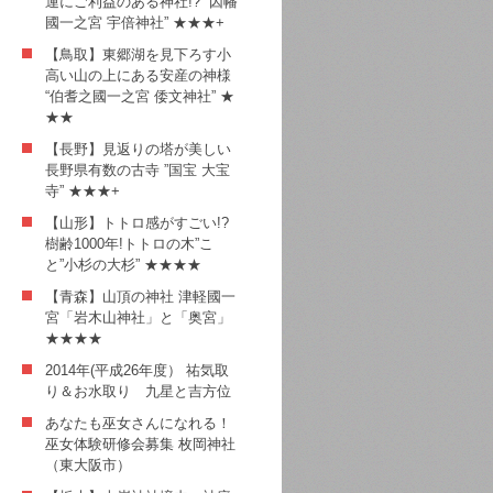
運にご利益のある神社!? ”因幡
國一之宮 宇倍神社” ★★★+
【鳥取】東郷湖を見下ろす小
高い山の上にある安産の神様
“伯耆之國一之宮 倭文神社” ★
★★
【長野】見返りの塔が美しい
長野県有数の古寺 ”国宝 大宝
寺” ★★★+
【山形】トトロ感がすごい!?
樹齢1000年!トトロの木”こ
と”小杉の大杉” ★★★★
【青森】山頂の神社 津軽國一
宮「岩木山神社」と「奥宮」
★★★★
2014年(平成26年度） 祐気取
り＆お水取り 九星と吉方位
あなたも巫女さんになれる！
巫女体験研修会募集 枚岡神社
（東大阪市）