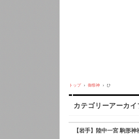
トップ
›
御祭神
›
ひ
カテゴリーアーカイ
【岩手】陸中一宮 駒形神