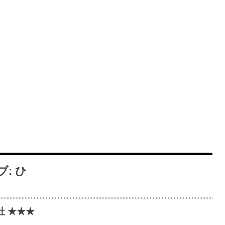
ブ:
ひ
社 ★★★