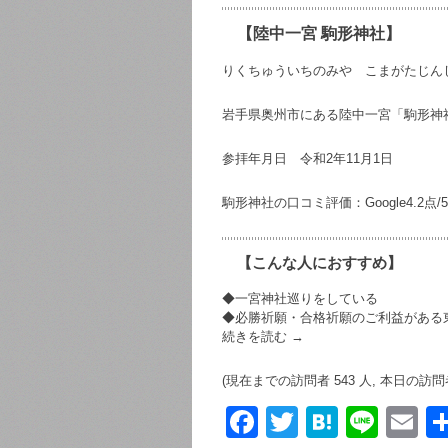
【陸中一宮 駒形神社】
りくちゅういちのみや こまがたじん
岩手県奥州市にある陸中一宮「駒形神
参拝年月日 令和2年11月1日
駒形神社の口コミ評価：Google4.2点/5
【こんな人におすすめ】
◆一宮神社巡りをしている
◆必勝祈願・合格祈願のご利益がある
続きを読む
→
(現在までの訪問者 543 人, 本日の訪問者
F
T
H
Li
E