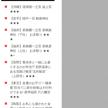
【沖縄】琉球国一之宮 波上宮
★★★
【岩手】陸中一宮 駒形神社
★★★
【福井】若狭國一之宮 若狭姫
神社（下社） お水取り ★★
★
【福井】若狭國一之宮 若狭彦
神社（上社） お水取り ★★
★+
【長野】善光寺と一緒にお参
りするのが作法!? 別所温泉に
ある厄除け観音”北向観音”
（上田市）★★★
【東京】金運のお守り”一陽来
復”目当てに節分前後は大行列
ができる! 西早稲田 穴八幡宮
★★★
【鳥取】お札にも描かれた金