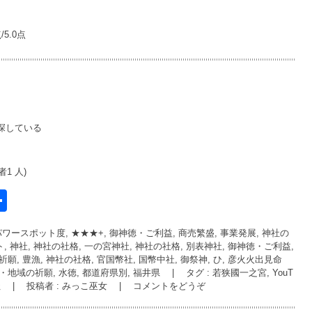
5.0点
探している
1 人)
共
有
パワースポット度, ★★★+
,
御神徳・ご利益, 商売繁盛, 事業発展
,
神社の
l
, 神社
,
神社の社格, 一の宮神社
,
神社の社格, 別表神社
,
御神徳・ご利益,
祈願, 豊漁
,
神社の社格, 官国幣社, 国幣中社
,
御祭神, ひ, 彦火火出見命
・地域の祈願, 水徳
,
都道府県別, 福井県
|
タグ :
若狭國一之宮
,
YouT
社
|
投稿者 : みっこ巫女
|
コメントをどうぞ