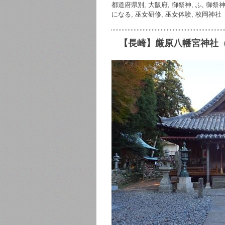
b
a
都道府県別, 大阪府
,
御祭神, ふ
,
御祭神
になる
,
巫女研修
,
巫女体験
,
枚岡神社
o
o
【長崎】厳原八幡宮神社（
k