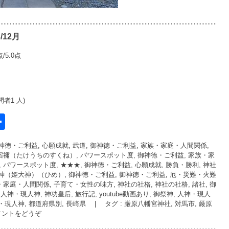
12月
/5.0点
問者1 人)
共
有
神徳・ご利益, 心願成就, 武道
,
御神徳・ご利益, 家族・家庭・人間関係,
l
内宿禰（たけうちのすくね）
,
パワースポット度
,
御神徳・ご利益, 家族・家
,
パワースポット度, ★★★
,
御神徳・ご利益, 心願成就, 勝負・勝利
,
神社
売大神（姫大神）（ひめ）
,
御神徳・ご利益
,
御神徳・ご利益, 厄・災難・火難
・家庭・人間関係, 子育て・女性の味方
,
神社の社格
,
神社の社格, 諸社
,
御
 人神・現人神, 神功皇后
,
旅行記
,
youtube動画あり
,
御祭神, 人神・現人
神・現人神
,
都道府県別, 長崎県
|
タグ :
厳原八幡宮神社
,
対馬市
,
厳原
メントをどうぞ