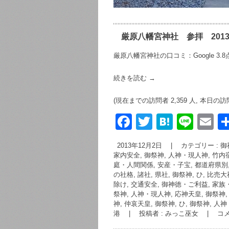
厳原八幡宮神社 参拝 2013/
厳原八幡宮神社の口コミ：Google 3.8点
続きを読む
→
(現在までの訪問者 2,359 人, 本日の訪
F
T
H
Li
E
a
wi
at
n
m
2013年12月2日
|
カテゴリー :
御
c
tt
e
e
ai
家内安全
,
御祭神, 人神・現人神, 竹
庭・人間関係, 安産・子宝
,
都道府県別
e
er
n
の社格, 諸社, 県社
,
御祭神, ひ, 比
b
a
除け, 交通安全
,
御神徳・ご利益, 家族
祭神, 人神・現人神, 応神天皇
,
御祭神,
o
神, 仲哀天皇
,
御祭神, ひ
,
御祭神, 人
港
|
投稿者 : みっこ巫女
|
コ
o