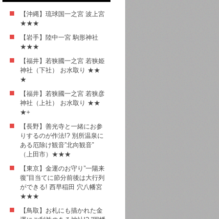
【沖縄】琉球国一之宮 波上宮
★★★
【岩手】陸中一宮 駒形神社
★★★
【福井】若狭國一之宮 若狭姫
神社（下社） お水取り ★★
★
【福井】若狭國一之宮 若狭彦
神社（上社） お水取り ★★
★+
【長野】善光寺と一緒にお参
りするのが作法!? 別所温泉に
ある厄除け観音”北向観音”
（上田市）★★★
【東京】金運のお守り”一陽来
復”目当てに節分前後は大行列
ができる! 西早稲田 穴八幡宮
★★★
【鳥取】お札にも描かれた金