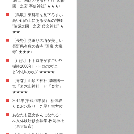
運にご利益のある神社!? ”因幡
國一之宮 宇倍神社” ★★★+
【鳥取】東郷湖を見下ろす小
高い山の上にある安産の神様
“伯耆之國一之宮 倭文神社” ★
★★
【長野】見返りの塔が美しい
長野県有数の古寺 ”国宝 大宝
寺” ★★★+
【山形】トトロ感がすごい!?
樹齢1000年!トトロの木”こ
と”小杉の大杉” ★★★★
【青森】山頂の神社 津軽國一
宮「岩木山神社」と「奥宮」
★★★★
2014年(平成26年度） 祐気取
り＆お水取り 九星と吉方位
あなたも巫女さんになれる！
巫女体験研修会募集 枚岡神社
（東大阪市）