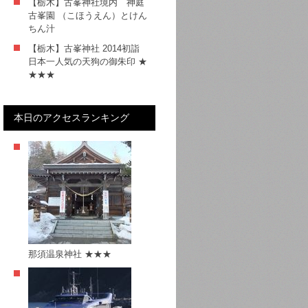
【栃木】古峯神社境内 神庭
古峯園 （こほうえん）とけん
ちん汁
【栃木】古峯神社 2014初詣
日本一人気の天狗の御朱印 ★
★★★
本日のアクセスランキング
那須温泉神社 ★★★