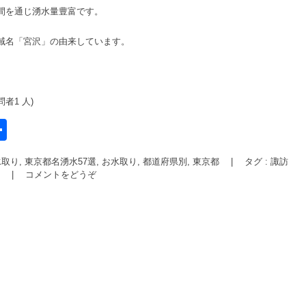
間を通じ湧水量豊富です。
域名「宮沢」の由来しています。
問者1 人)
共
有
取り, 東京都名湧水57選
,
お水取り
,
都道府県別, 東京都
|
タグ :
諏訪
l
女
|
コメントをどうぞ