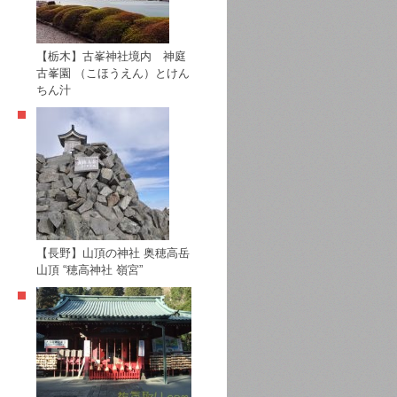
【栃木】古峯神社境内 神庭
古峯園 （こほうえん）とけん
ちん汁
【長野】山頂の神社 奥穂高岳
山頂 “穂高神社 嶺宮”