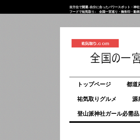
吉方位で開運♪自分に合ったパワースポット・神社
フードで祐気取り♪ 全国一宮巡り・御朱印・動
祐気取り.com
トップページ
都道
祐気取りグルメ
源
登山派神社ガール必需品