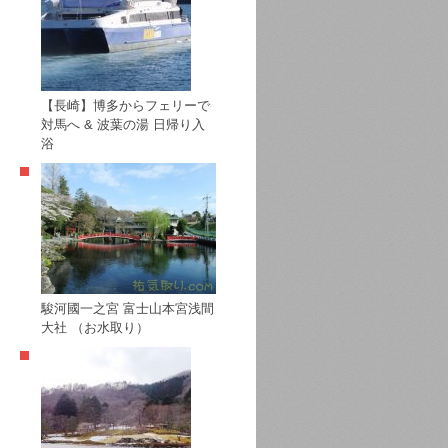
【長崎】博多からフェリーで
対馬へ & 波葉の湯 日帰り入
浴
駿河國一之宮 富士山本宮浅間
大社 （お水取り）