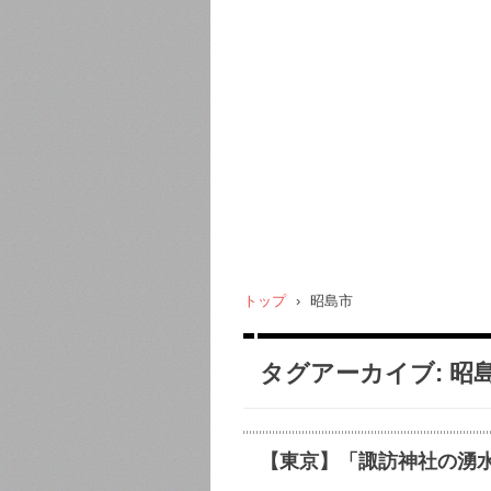
トップ
›
昭島市
タグアーカイブ:
昭
【東京】「諏訪神社の湧