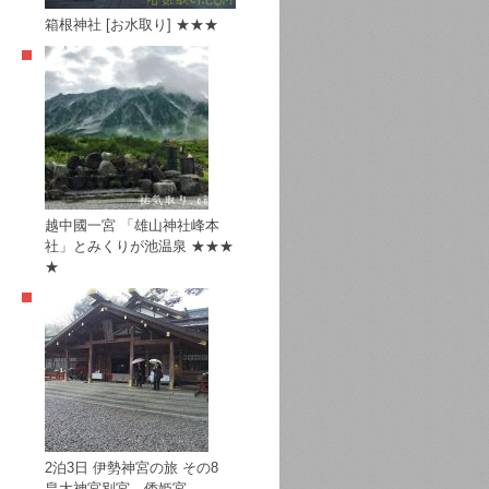
箱根神社 [お水取り] ★★★
越中國一宮 「雄山神社峰本
社」とみくりが池温泉 ★★★
★
2泊3日 伊勢神宮の旅 その8
皇大神宮別宮―倭姫宮