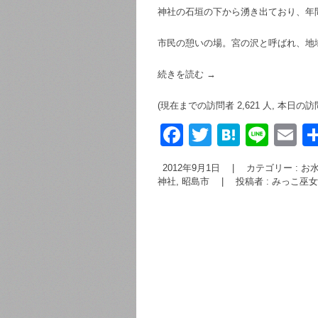
神社の石垣の下から湧き出ており、年
市民の憩いの場。宮の沢と呼ばれ、地
続きを読む
→
(現在までの訪問者 2,621 人, 本日の訪
F
T
H
Li
E
a
wi
at
n
m
2012年9月1日
|
カテゴリー :
お水
c
tt
e
e
ai
神社
,
昭島市
|
投稿者 : みっこ巫
e
er
n
b
a
o
o
k