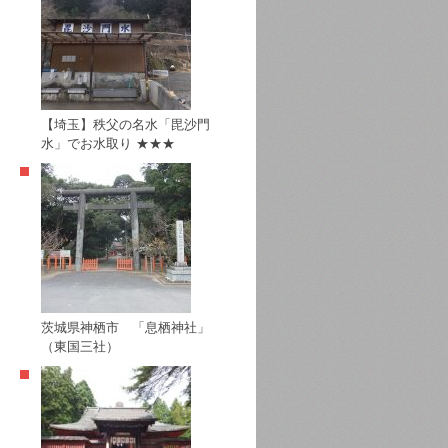
【埼玉】秩父の名水「毘沙門
水」でお水取り ★★★
茨城県神栖市 「息栖神社」
（東国三社）