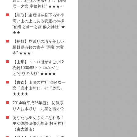
運にご利益のある神社!? ”因幡
國一之宮 宇倍神社” ★★★+
【鳥取】東郷湖を見下ろす小
高い山の上にある安産の神様
“伯耆之國一之宮 倭文神社” ★
★★
【長野】見返りの塔が美しい
長野県有数の古寺 ”国宝 大宝
寺” ★★★+
【山形】トトロ感がすごい!?
樹齢1000年!トトロの木”こ
と”小杉の大杉” ★★★★
【青森】山頂の神社 津軽國一
宮「岩木山神社」と「奥宮」
★★★★
2014年(平成26年度） 祐気取
り＆お水取り 九星と吉方位
あなたも巫女さんになれる！
巫女体験研修会募集 枚岡神社
（東大阪市）