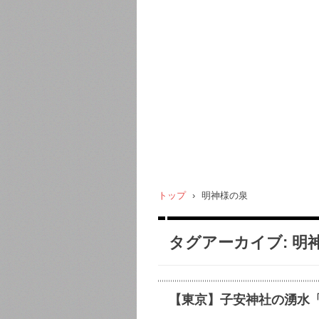
トップ
›
明神様の泉
タグアーカイブ:
明
【東京】子安神社の湧水