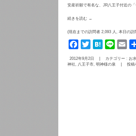
安産祈願で有名な、JR八王子付近の
続きを読む
→
(現在までの訪問者 2,093 人, 本日の訪
F
T
H
Li
E
a
wi
at
n
m
2012年9月2日
|
カテゴリー :
お水
c
tt
e
e
ai
神社
,
八王子市
,
明神様の泉
|
投稿
e
er
n
b
a
o
o
k