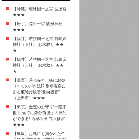
【沖縄】琉球国一之宮 波上宮
★★★
【岩手】陸中一宮 駒形神社
★★★
【福井】若狭國一之宮 若狭姫
神社（下社） お水取り ★★
★
【福井】若狭國一之宮 若狭彦
神社（上社） お水取り ★★
★+
【長野】善光寺と一緒にお参
りするのが作法!? 別所温泉に
ある厄除け観音”北向観音”
（上田市）★★★
【東京】金運のお守り”一陽来
復”目当てに節分前後は大行列
ができる! 西早稲田 穴八幡宮
★★★
【鳥取】お札にも描かれた金