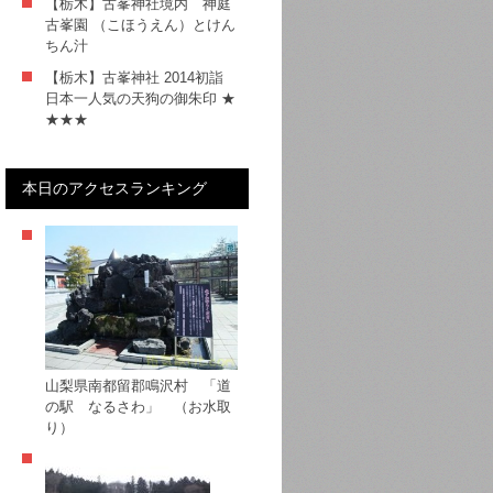
【栃木】古峯神社境内 神庭
古峯園 （こほうえん）とけん
ちん汁
【栃木】古峯神社 2014初詣
日本一人気の天狗の御朱印 ★
★★★
本日のアクセスランキング
山梨県南都留郡鳴沢村 「道
の駅 なるさわ」 （お水取
り）