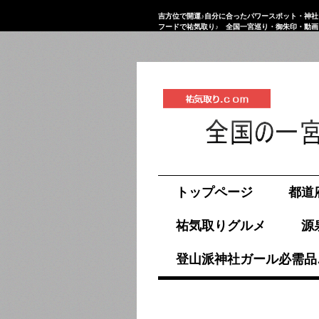
吉方位で開運♪自分に合ったパワースポット・神社
フードで祐気取り♪ 全国一宮巡り・御朱印・動
祐気取り.com
トップページ
都道
祐気取りグルメ
源
登山派神社ガール必需品