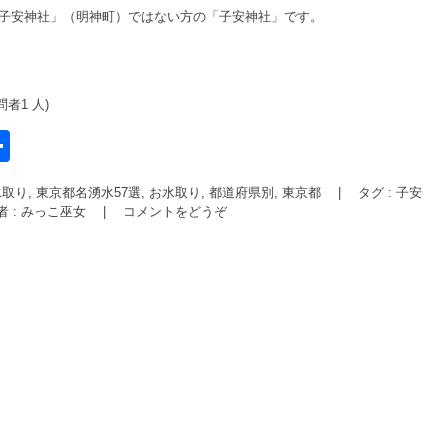
「子安神社」（明神町）ではない方の「子安神社」です。
問者1 人)
共
有
取り, 東京都名湧水57選
,
お水取り
,
都道府県別, 東京都
|
タグ :
子安
l
者 : みっこ巫女
|
コメントをどうぞ