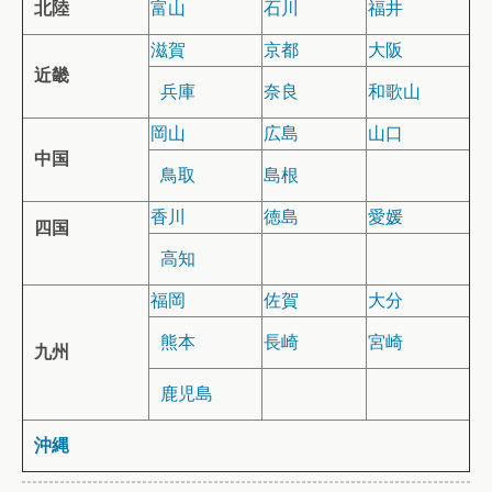
北陸
富山
石川
福井
滋賀
京都
大阪
近畿
兵庫
奈良
和歌山
岡山
広島
山口
中国
鳥取
島根
香川
徳島
愛媛
四国
高知
福岡
佐賀
大分
熊本
長崎
宮崎
九州
鹿児島
沖縄