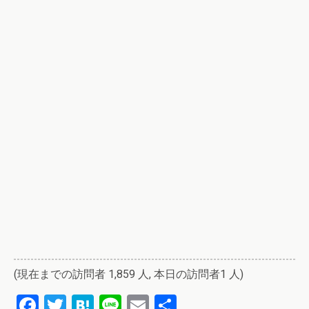
(現在までの訪問者 1,859 人, 本日の訪問者1 人)
F
T
H
Li
E
共