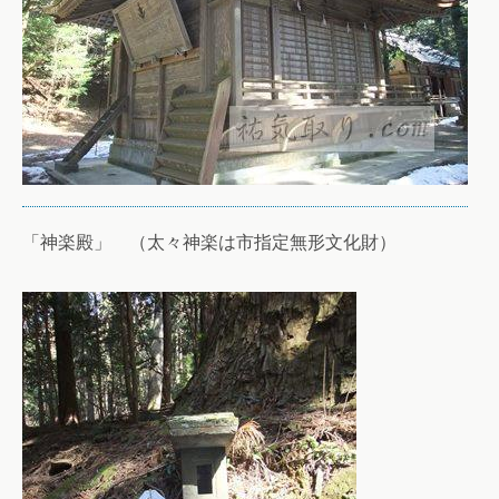
「神楽殿」 （太々神楽は市指定無形文化財）