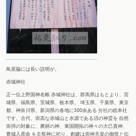
鳥居脇には長い説明が。
赤城神社
正一位上野国神名帳 赤城神社は、群馬県はもとより、宮
城県、福島県、茨城県、栃木県、 埼玉県、千葉県、東京
都、神奈川県、新潟県の各地に300余ある 分社の総本社
です。古代、崇高な赤城山と水源である沼の神霊を 自然
崇拝の対象に、農耕の神、東国開拓の神々の大己貴神、
豊城入彦命 を主祭神に祀り、創建は崇神天皇の御世と伝