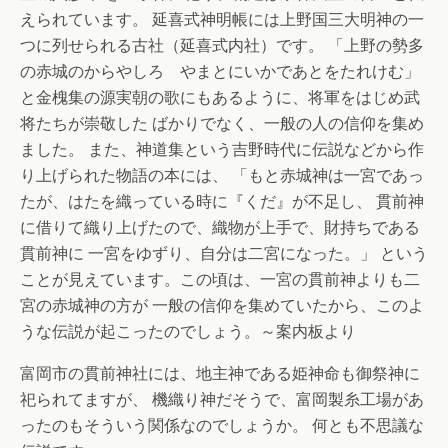
えられています。 延喜式神明帳には上野国三大明神の一
つに列せられる古社（延喜式内社）です。 「上野の勢多
の赤城のからやしろ やまとにいかであとをたれけむ」
と金槐集の源実朝の歌にもあるように、将軍をはじめ武
将たちが崇敬した ばかりでなく、一般の人の信仰を集め
ました。 また、神道集という吉野時代に伝説などから作
り上げられた物語の本には、 「もと赤城神は一宮であっ
たが、はたを織っている時に『くだ』が不足し、 貫前神
に借りて織り上げたので、織物が上手で、財持ちである
貫前神に 一宮をゆずり、自分は二宮になった。」 という
ことが見えています。この頃は、一宮の貫前神よりも二
宮の赤城神の方が 一般の信仰を集めていたから、このよ
うな伝説が起こったのでしょう。～案内板より
富岡市の貫前神社には、地主神である姫神命も御祭神に
祀られてますが、 機織り神だそうで、富岡製糸工場があ
ったのもそういう関係なのでしょうか。 何とも不思議な