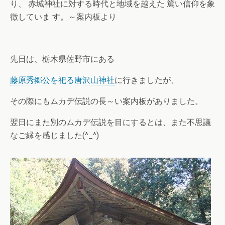
り、 赤城神社に対する時代と地域を越えた 篤い信仰を象
徴していま す。～案内板より
先日は、栃木県佐野市にある
藤原秀郷公を祀る唐沢山神社
に行きましたが、
その際にもムカデ伝説の長～い案内板がありました。
翌日にまた別のムカデ伝説を目にするとは、また不思議
なご縁を感じました(^_^)