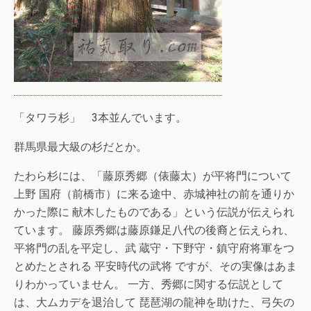
「タワラ杉」 3本並んでいます。
群馬県最大級の杉だとか。
たわら杉には、「藤原秀郷（俵藤太）が平将門について
上野 国府（前橋市）に来る途中、赤城神社の前を通りか
かった際に 献木したものである」という伝説が伝えられ
ています。 藤原秀郷は藤原鎌足八代の後裔と伝えられ、
平将門の乱を平定し、武 蔵守・下野守・鎮守府将軍をつ
とめたとされる 平安時代の武将 ですが、その実像はあま
りわかっていません。 一方、秀郷に関する伝説として
は、大ムカデを退治して 琵琶湖の龍神を助けた、弓矢の