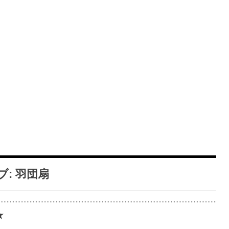
ブ:
羽団扇
★