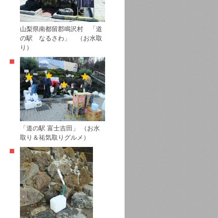
山梨県南都留郡鳴沢村 「道
の駅 なるさわ」 （お水取
り）
「道の駅 富士吉田」 （お水
取り＆祐気取りグルメ）