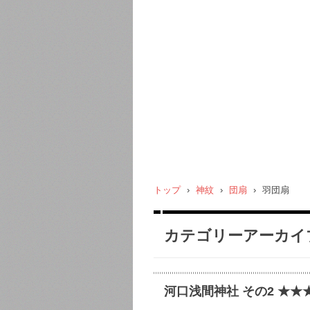
トップ
›
神紋
›
団扇
›
羽団扇
カテゴリーアーカイ
河口浅間神社 その2 ★★