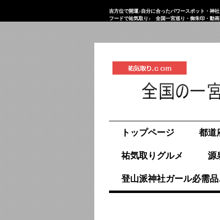
吉方位で開運♪自分に合ったパワースポット・神社
フードで祐気取り♪ 全国一宮巡り・御朱印・動
祐気取り.com
トップページ
都道
祐気取りグルメ
源
登山派神社ガール必需品