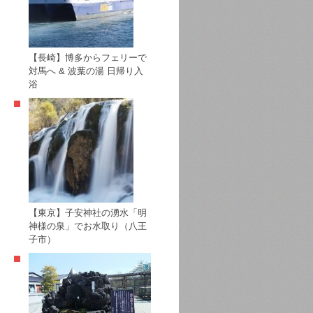
【長崎】博多からフェリーで
対馬へ & 波葉の湯 日帰り入
浴
【東京】子安神社の湧水「明
神様の泉」でお水取り（八王
子市）