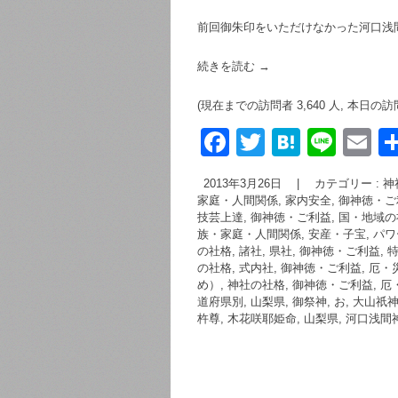
前回御朱印をいただけなかった河口浅
続きを読む
→
(現在までの訪問者 3,640 人, 本日の訪
F
T
H
Li
E
a
wi
at
n
m
2013年3月26日
|
カテゴリー :
神
c
tt
e
e
ai
家庭・人間関係, 家内安全
,
御神徳・ご利
技芸上達
,
御神徳・ご利益, 国・地域の
e
er
n
族・家庭・人間関係, 安産・子宝
,
パワ
b
a
の社格, 諸社, 県社
,
御神徳・ご利益, 
の社格, 式内社
,
御神徳・ご利益, 厄・
o
め）
,
神社の社格
,
御神徳・ご利益, 厄
道府県別, 山梨県
,
御祭神, お, 大山
o
杵尊
,
木花咲耶姫命
,
山梨県
,
河口浅間
k