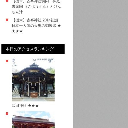
【栃木】古峯神社境内 神庭
古峯園 （こほうえん）とけん
ちん汁
【栃木】古峯神社 2014初詣
日本一人気の天狗の御朱印 ★
★★★
本日のアクセスランキング
武田神社 ★★★