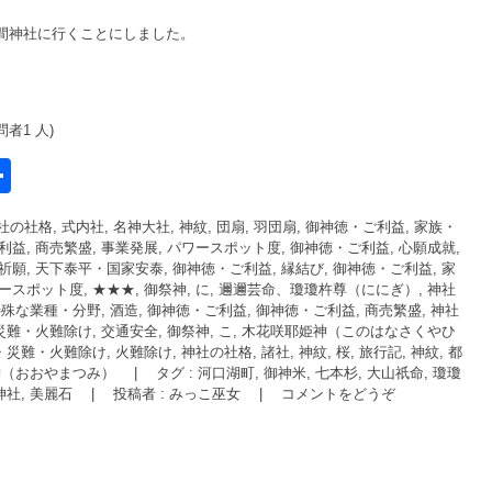
間神社に行くことにしました。
問者1 人)
共
有
社の社格, 式内社, 名神大社
,
神紋, 団扇, 羽団扇
,
御神徳・ご利益, 家族・
l
益, 商売繁盛, 事業発展
,
パワースポット度
,
御神徳・ご利益, 心願成就,
祈願, 天下泰平・国家安泰
,
御神徳・ご利益, 縁結び
,
御神徳・ご利益, 家
ースポット度, ★★★
,
御祭神, に, 邇邇芸命、瓊瓊杵尊（ににぎ）
,
神社
特殊な業種・分野, 酒造
,
御神徳・ご利益
,
御神徳・ご利益, 商売繁盛
,
神社
災難・火難除け, 交通安全
,
御祭神, こ, 木花咲耶姫神（このはなさくやひ
・災難・火難除け, 火難除け
,
神社の社格, 諸社
,
神紋, 桜
,
旅行記
,
神紋
,
都
祇神（おおやまつみ）
|
タグ :
河口湖町
,
御神米
,
七本杉
,
大山祇命
,
瓊瓊
神社
,
美麗石
|
投稿者 : みっこ巫女
|
コメントをどうぞ