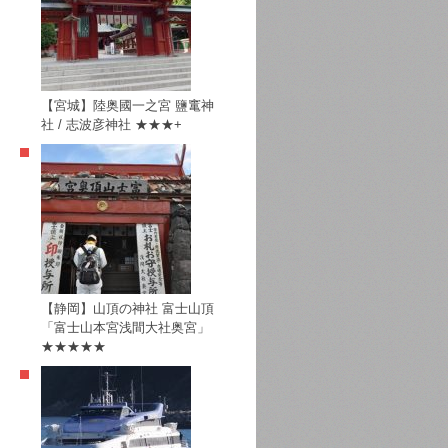
【宮城】陸奥國一之宮 鹽竃神
社 / 志波彦神社 ★★★+
【静岡】山頂の神社 富士山頂
「富士山本宮浅間大社奥宮」
★★★★★