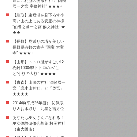
運にご利益のある神社!? ”因幡
國一之宮 宇倍神社” ★★★+
【鳥取】東郷湖を見下ろす小
高い山の上にある安産の神様
“伯耆之國一之宮 倭文神社” ★
★★
【長野】見返りの塔が美しい
長野県有数の古寺 ”国宝 大宝
寺” ★★★+
【山形】トトロ感がすごい!?
樹齢1000年!トトロの木”こ
と”小杉の大杉” ★★★★
【青森】山頂の神社 津軽國一
宮「岩木山神社」と「奥宮」
★★★★
2014年(平成26年度） 祐気取
り＆お水取り 九星と吉方位
あなたも巫女さんになれる！
巫女体験研修会募集 枚岡神社
（東大阪市）