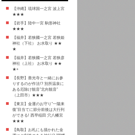
【沖縄】琉球国一之宮 波上宮
★★★
【岩手】陸中一宮 駒形神社
★★★
【福井】若狭國一之宮 若狭姫
神社（下社） お水取り ★★
★
【福井】若狭國一之宮 若狭彦
神社（上社） お水取り ★★
★+
【長野】善光寺と一緒にお参
りするのが作法!? 別所温泉に
ある厄除け観音”北向観音”
（上田市）★★★
【東京】金運のお守り”一陽来
復”目当てに節分前後は大行列
ができる! 西早稲田 穴八幡宮
★★★
【鳥取】お札にも描かれた金