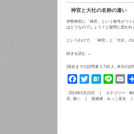
神宮と大社の名称の違い
伊勢神宮に「神宮」という称号がつく
はどうなのでしょう？と疑問に思われ
というわけで、「神宮」と「大社」の
続きを読む
→
(現在までの訪問者 1,719 人, 本日の訪
F
T
H
Li
E
a
wi
at
n
m
2013年5月22日
|
カテゴリー :
神
c
tt
e
e
ai
宮
,
違い
|
投稿者 : みっこ巫女
|
e
er
n
b
a
o