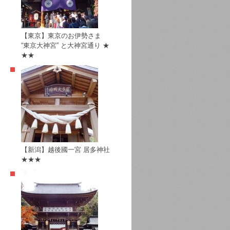
【東京】東京のお伊勢さま
“東京大神宮” と大神宮通り ★
★★
【新潟】越後國一宮 居多神社
★★★