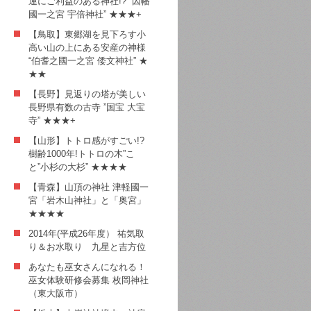
運にご利益のある神社!? ”因幡
國一之宮 宇倍神社” ★★★+
【鳥取】東郷湖を見下ろす小
高い山の上にある安産の神様
“伯耆之國一之宮 倭文神社” ★
★★
【長野】見返りの塔が美しい
長野県有数の古寺 ”国宝 大宝
寺” ★★★+
【山形】トトロ感がすごい!?
樹齢1000年!トトロの木”こ
と”小杉の大杉” ★★★★
【青森】山頂の神社 津軽國一
宮「岩木山神社」と「奥宮」
★★★★
2014年(平成26年度） 祐気取
り＆お水取り 九星と吉方位
あなたも巫女さんになれる！
巫女体験研修会募集 枚岡神社
（東大阪市）