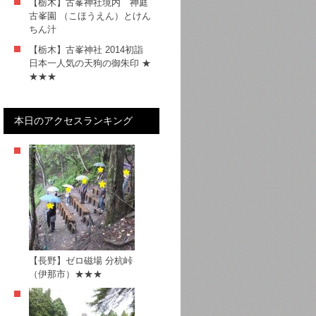
【栃木】古峯神社境内 神庭
古峯園 （こほうえん）とけん
ちん汁
【栃木】古峯神社 2014初詣
日本一人気の天狗の御朱印 ★
★★★
本日のアクセスランキング
【長野】ゼロ磁場 分杭峠
（伊那市）★★★