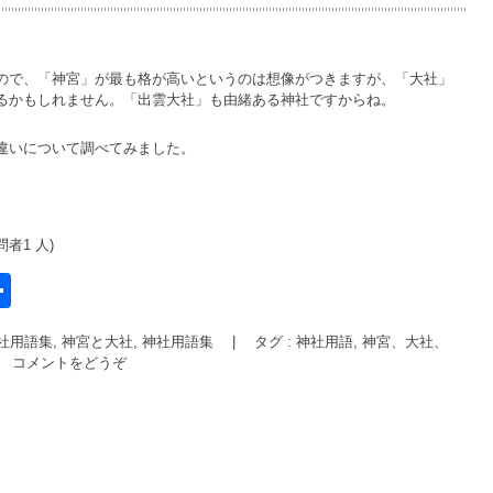
ので、「神宮」が最も格が高いというのは想像がつきますが、「大社」
るかもしれません。「出雲大社」も由緒ある神社ですからね。
違いについて調べてみました。
問者1 人)
共
有
社用語集, 神宮と大社
,
神社用語集
|
タグ :
神社用語
,
神宮、大社、
l
コメントをどうぞ