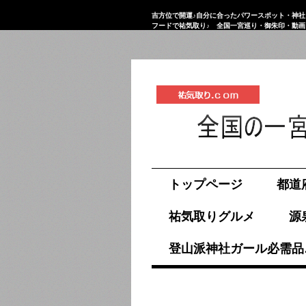
吉方位で開運♪自分に合ったパワースポット・神社
フードで祐気取り♪ 全国一宮巡り・御朱印・動
祐気取り.com
トップページ
都道
祐気取りグルメ
源
登山派神社ガール必需品