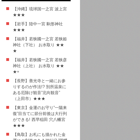
【沖縄】琉球国一之宮 波上宮
★★★
【岩手】陸中一宮 駒形神社
★★★
【福井】若狭國一之宮 若狭姫
神社（下社） お水取り ★★
★
【福井】若狭國一之宮 若狭彦
神社（上社） お水取り ★★
★+
【長野】善光寺と一緒にお参
りするのが作法!? 別所温泉に
ある厄除け観音”北向観音”
（上田市）★★★
【東京】金運のお守り”一陽来
復”目当てに節分前後は大行列
ができる! 西早稲田 穴八幡宮
★★★
【鳥取】お札にも描かれた金