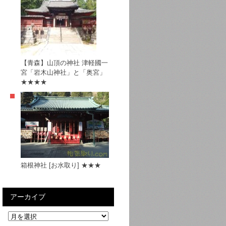
【青森】山頂の神社 津軽國一
宮「岩木山神社」と「奥宮」
★★★★
箱根神社 [お水取り] ★★★
アーカイブ