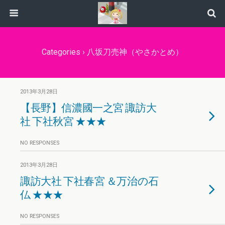
Categories ›
八坂刀売神（やさかとめ）
2013年3月28日
【長野】信濃國一之宮 諏訪大
社 下社秋宮 ★★★
NO RESPONSES
2013年3月28日
諏訪大社 下社春宮 ＆万治の石
仏 ★★★
NO RESPONSES