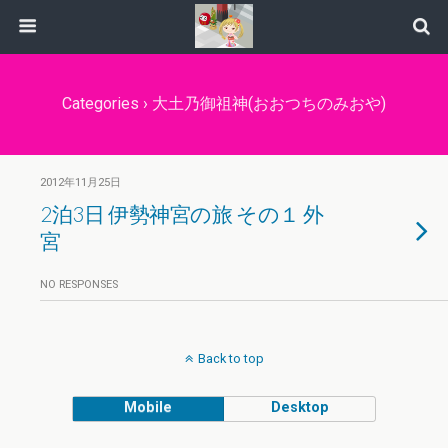
Categories ›
大土乃御祖神(おおつちのみおや)
2012年11月25日
2泊3日 伊勢神宮の旅 その１ 外
宮
NO RESPONSES
Back to top
Mobile
Desktop