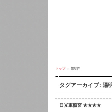
トップ
›
陽明門
タグアーカイブ:
陽
日光東照宮 ★★★★