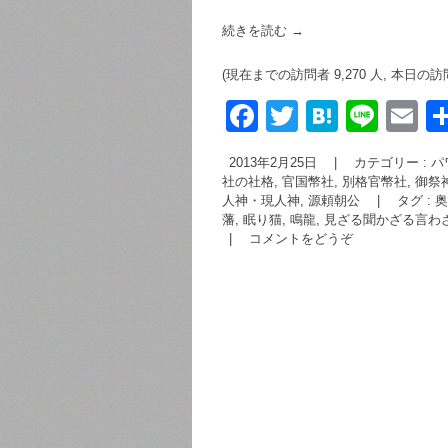
続きを読む
→
(現在までの訪問者 9,270 人, 本日の訪
F
T
H
Li
E
a
wi
at
n
m
2013年2月25日
|
カテゴリー :
パ
c
tt
e
e
ai
社の社格, 官国幣社, 別格官幣社
,
御祭神
人神・現人神, 源頼朝公
|
タグ :
奥
e
er
n
藩
,
眠り猫
,
鳴龍
,
見ざる聞かざる言わ
b
a
|
コメントをどうぞ
o
o
k