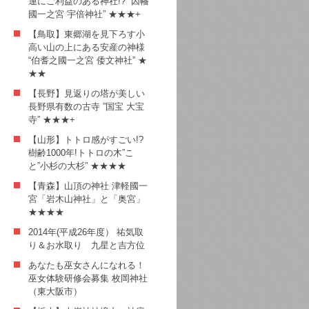
運にご利益のある神社!? ”因幡
國一之宮 宇倍神社” ★★★+
【鳥取】東郷湖を見下ろす小
高い山の上にある安産の神様
“伯耆之國一之宮 倭文神社” ★
★★
【長野】見返りの塔が美しい
長野県有数の古寺 ”国宝 大宝
寺” ★★★+
【山形】トトロ感がすごい!?
樹齢1000年!トトロの木”こ
と”小杉の大杉” ★★★★
【青森】山頂の神社 津軽國一
宮「岩木山神社」と「奥宮」
★★★★
2014年(平成26年度） 祐気取
り＆お水取り 九星と吉方位
あなたも巫女さんになれる！
巫女体験研修会募集 枚岡神社
（東大阪市）