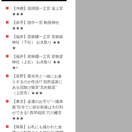
【沖縄】琉球国一之宮 波上宮
★★★
【岩手】陸中一宮 駒形神社
★★★
【福井】若狭國一之宮 若狭姫
神社（下社） お水取り ★★
★
【福井】若狭國一之宮 若狭彦
神社（上社） お水取り ★★
★+
【長野】善光寺と一緒にお参
りするのが作法!? 別所温泉に
ある厄除け観音”北向観音”
（上田市）★★★
【東京】金運のお守り”一陽来
復”目当てに節分前後は大行列
ができる! 西早稲田 穴八幡宮
★★★
【鳥取】お札にも描かれた金