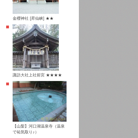
金櫻神社 [昇仙峡] ★★
諏訪大社上社前宮 ★★★★
【山梨】河口湖温泉寺（温泉
で祐気取り♪）