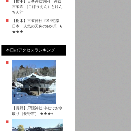
【栃木】古峯神社境内 神庭
古峯園 （こほうえん）とけん
ちん汁
【栃木】古峯神社 2014初詣
日本一人気の天狗の御朱印 ★
★★★
本日のアクセスランキング
【長野】戸隠神社 中社でお水
取り（長野市） ★★★+