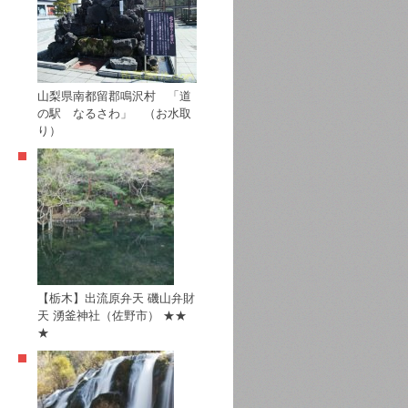
山梨県南都留郡鳴沢村 「道
の駅 なるさわ」 （お水取
り）
【栃木】出流原弁天 磯山弁財
天 湧釜神社（佐野市） ★★
★