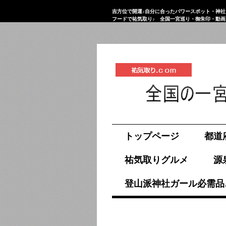
吉方位で開運♪自分に合ったパワースポット・神社
フードで祐気取り♪ 全国一宮巡り・御朱印・動
祐気取り.com
トップページ
都道
祐気取りグルメ
源
登山派神社ガール必需品