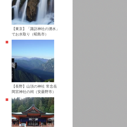
【東京】「諏訪神社の湧水」
でお水取り（昭島市）
【長野】山頂の神社 常念岳
岡宮神社の祠（安曇野市）