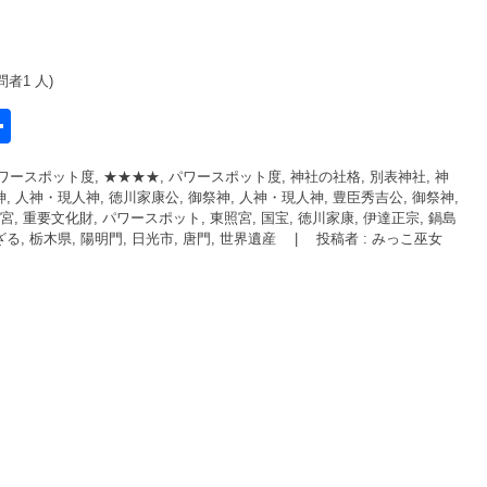
問者1 人)
共
有
ワースポット度, ★★★★
,
パワースポット度
,
神社の社格, 別表神社
,
神
l
, 人神・現人神, 徳川家康公
,
御祭神, 人神・現人神, 豊臣秀吉公
,
御祭神,
宮
,
重要文化財
,
パワースポット
,
東照宮
,
国宝
,
徳川家康
,
伊達正宗
,
鍋島
ざる
,
栃木県
,
陽明門
,
日光市
,
唐門
,
世界遺産
|
投稿者 : みっこ巫女