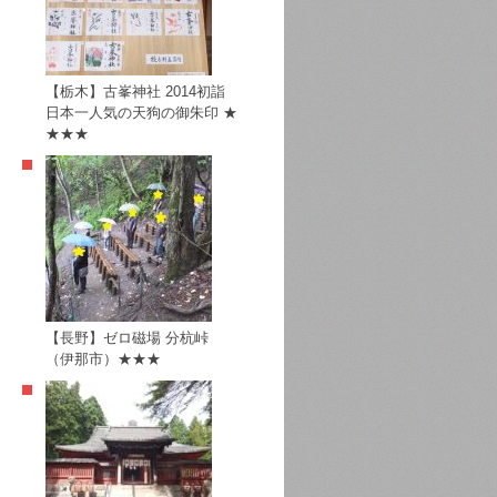
【栃木】古峯神社 2014初詣
日本一人気の天狗の御朱印 ★
★★★
【長野】ゼロ磁場 分杭峠
（伊那市）★★★