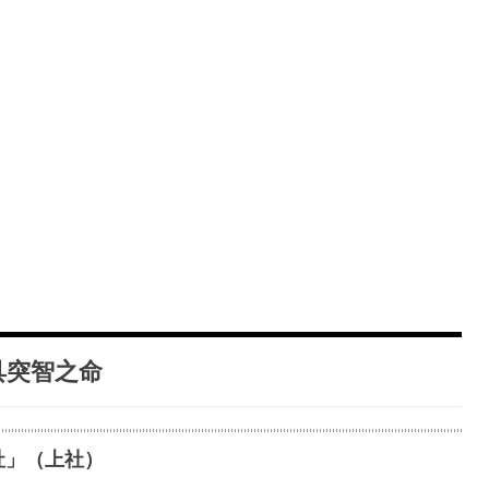
具突智之命
社」（上社）