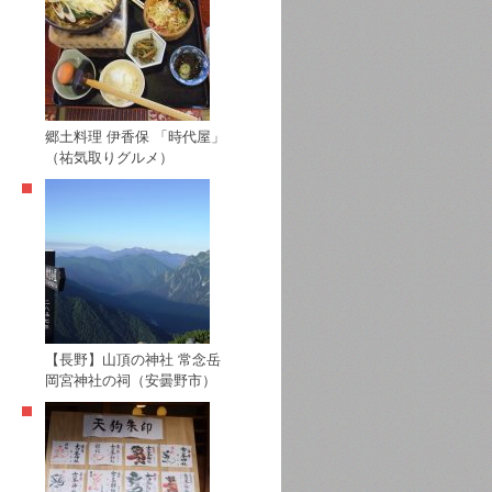
郷土料理 伊香保 「時代屋」
（祐気取りグルメ）
【長野】山頂の神社 常念岳
岡宮神社の祠（安曇野市）