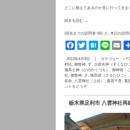
どこに植えてあるのか見に行ってきま
続きを読む
→
(現在までの訪問者 491 人, 本日の訪問者
F
T
H
Li
E
a
wi
at
n
m
2013年4月9日
|
カテゴリー :
パワ
c
tt
e
e
ai
村社
,
御祭神, す, 少彦名神（すくなひ
迦具土神（ひのかぐつち）
,
御神徳・
e
er
n
社
,
御祭神, さ, 猿田彦（さるたひこ）
b
a
名命
,
八雲神社（上社）
,
森高千里
,
素
ントをどうぞ
o
o
栃木県足利市 八雲神社再
k