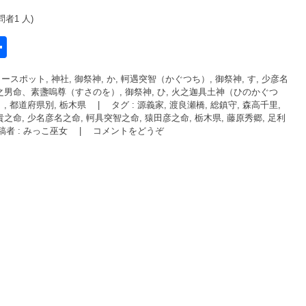
問者1 人)
共
有
ースポット, 神社
,
御祭神, か, 軻遇突智（かぐつち）
,
御祭神, す, 少彦名
l
須佐之男命、素盞嗚尊（すさのを）
,
御祭神, ひ, 火之迦具土神（ひのかぐつ
）
,
都道府県別, 栃木県
|
タグ :
源義家
,
渡良瀬橋
,
総鎮守
,
森高千里
,
貴之命
,
少名彦名之命
,
軻具突智之命
,
猿田彦之命
,
栃木県
,
藤原秀郷
,
足利
稿者 : みっこ巫女
|
コメントをどうぞ