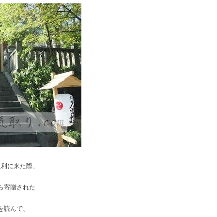
足利に来た際、
ら寄贈された
を読んで、