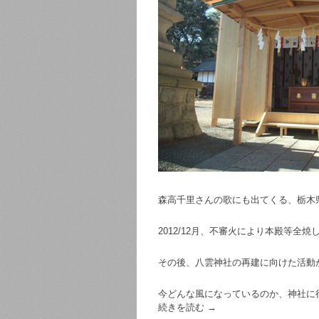
森高千里さんの歌にも出てくる、栃木
2012/12月、不審火により本殿等全焼
その後、八雲神社の再建に向けた活動
今どんな風になっているのか、神社に
続きを読む
→