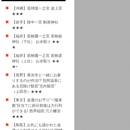
【沖縄】琉球国一之宮 波上宮
★★★
【岩手】陸中一宮 駒形神社
★★★
【福井】若狭國一之宮 若狭姫
神社（下社） お水取り ★★
★
【福井】若狭國一之宮 若狭彦
神社（上社） お水取り ★★
★+
【長野】善光寺と一緒にお参
りするのが作法!? 別所温泉に
ある厄除け観音”北向観音”
（上田市）★★★
【東京】金運のお守り”一陽来
復”目当てに節分前後は大行列
ができる! 西早稲田 穴八幡宮
★★★
【鳥取】お札にも描かれた金