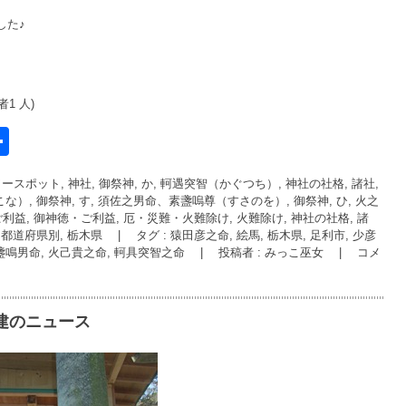
した♪
1 人)
共
有
ースポット, 神社
,
御祭神, か, 軻遇突智（かぐつち）
,
神社の社格, 諸社,
l
こな）
,
御祭神, す, 須佐之男命、素盞嗚尊（すさのを）
,
御祭神, ひ, 火之
ご利益
,
御神徳・ご利益, 厄・災難・火難除け, 火難除け
,
神社の社格, 諸
,
都道府県別, 栃木県
|
タグ :
猿田彦之命
,
絵馬
,
栃木県
,
足利市
,
少彦
盞鳴男命
,
火己貴之命
,
軻具突智之命
|
投稿者 : みっこ巫女
|
コメ
建のニュース