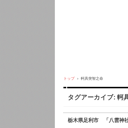
トップ
›
軻具突智之命
タグアーカイブ:
軻
栃木県足利市 「八雲神