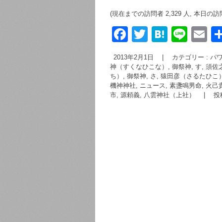
(現在までの訪問者 2,329 人, 本日の訪
F
T
H
Li
E
a
wi
at
n
m
2013年2月1日
|
カテゴリー :
パワ
c
tt
e
e
ai
神（すくなひこな）
,
御祭神, す, 
ち）
,
御祭神, さ, 猿田彦（さるたひこ
e
er
n
機神神社
,
ニュース
,
素盞鳴男命
,
火己
b
a
市
,
源頼義
,
八雲神社（上社）
|
投
o
o
k