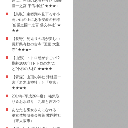
運にご利益のある神社!? ”因幡
國一之宮 宇倍神社” ★★★+
【鳥取】東郷湖を見下ろす小
高い山の上にある安産の神様
“伯耆之國一之宮 倭文神社” ★
★★
【長野】見返りの塔が美しい
長野県有数の古寺 ”国宝 大宝
寺” ★★★+
【山形】トトロ感がすごい!?
樹齢1000年!トトロの木”こ
と”小杉の大杉” ★★★★
【青森】山頂の神社 津軽國一
宮「岩木山神社」と「奥宮」
★★★★
2014年(平成26年度） 祐気取
り＆お水取り 九星と吉方位
あなたも巫女さんになれる！
巫女体験研修会募集 枚岡神社
（東大阪市）