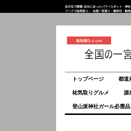
吉方位で開運♪自分に合ったパワースポット・神社
フードで祐気取り♪ 全国一宮巡り・御朱印・動
祐気取り.com
トップページ
都道
祐気取りグルメ
源
登山派神社ガール必需品