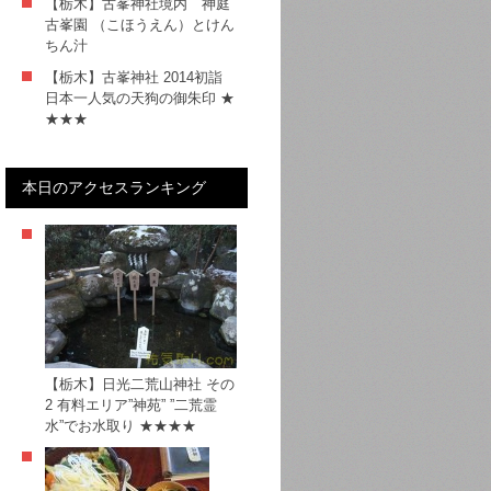
【栃木】古峯神社境内 神庭
古峯園 （こほうえん）とけん
ちん汁
【栃木】古峯神社 2014初詣
日本一人気の天狗の御朱印 ★
★★★
本日のアクセスランキング
【栃木】日光二荒山神社 その
2 有料エリア”神苑” ”二荒霊
水”でお水取り ★★★★