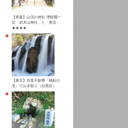
【青森】山頂の神社 津軽國一
宮「岩木山神社」と「奥宮」
★★★★
【東京】目黒不動尊「独鈷の
滝」でお水取り（目黒区）