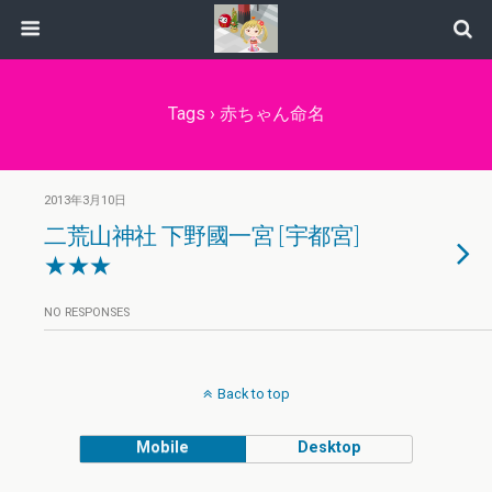
Tags › 赤ちゃん命名
2013年3月10日
二荒山神社 下野國一宮 [宇都宮]
★★★
NO RESPONSES
Back to top
Mobile
Desktop