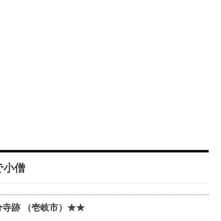
で小僧
寺跡 （壱岐市）★★