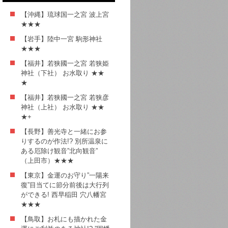
【沖縄】琉球国一之宮 波上宮
★★★
【岩手】陸中一宮 駒形神社
★★★
【福井】若狭國一之宮 若狭姫
神社（下社） お水取り ★★
★
【福井】若狭國一之宮 若狭彦
神社（上社） お水取り ★★
★+
【長野】善光寺と一緒にお参
りするのが作法!? 別所温泉に
ある厄除け観音”北向観音”
（上田市）★★★
【東京】金運のお守り”一陽来
復”目当てに節分前後は大行列
ができる! 西早稲田 穴八幡宮
★★★
【鳥取】お札にも描かれた金