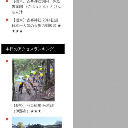
【栃木】古峯神社境内 神庭
古峯園 （こほうえん）とけん
ちん汁
【栃木】古峯神社 2014初詣
日本一人気の天狗の御朱印 ★
★★★
本日のアクセスランキング
【長野】ゼロ磁場 分杭峠
（伊那市）★★★