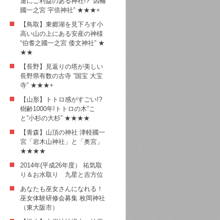
運にご利益のある神社!? ”因幡
國一之宮 宇倍神社” ★★★+
【鳥取】東郷湖を見下ろす小
高い山の上にある安産の神様
“伯耆之國一之宮 倭文神社” ★
★★
【長野】見返りの塔が美しい
長野県有数の古寺 ”国宝 大宝
寺” ★★★+
【山形】トトロ感がすごい!?
樹齢1000年!トトロの木”こ
と”小杉の大杉” ★★★★
【青森】山頂の神社 津軽國一
宮「岩木山神社」と「奥宮」
★★★★
2014年(平成26年度） 祐気取
り＆お水取り 九星と吉方位
あなたも巫女さんになれる！
巫女体験研修会募集 枚岡神社
（東大阪市）