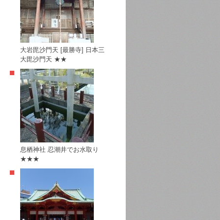
大岩毘沙門天 [最勝寺] 日本三
大毘沙門天 ★★
息栖神社 忍潮井でお水取り
★★★