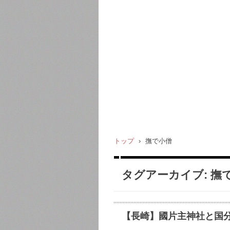
トップ
›
撫で小僧
タグアーカイブ:
撫
【長崎】國片主神社と国分