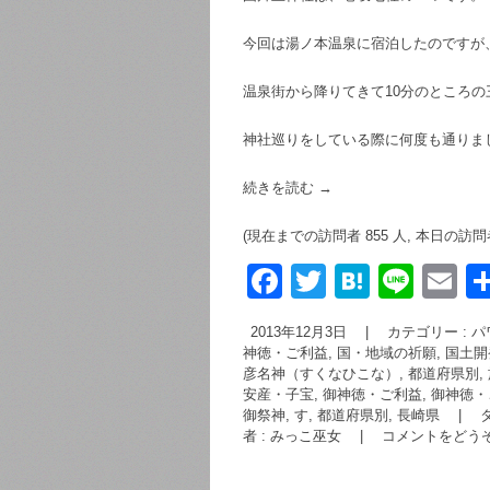
今回は湯ノ本温泉に宿泊したのですが
温泉街から降りてきて10分のところの
神社巡りをしている際に何度も通りま
続きを読む
→
(現在までの訪問者 855 人, 本日の訪問者
F
T
H
Li
E
a
wi
at
n
m
2013年12月3日
|
カテゴリー :
パ
c
tt
e
e
ai
神徳・ご利益, 国・地域の祈願, 国土
彦名神（すくなひこな）
,
都道府県別
,
e
er
n
安産・子宝
,
御神徳・ご利益
,
御神徳・
b
a
御祭神, す
,
都道府県別, 長崎県
|
者 : みっこ巫女
|
コメントをどう
o