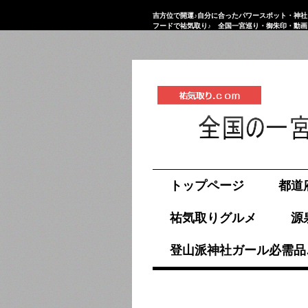
吉方位で開運♪自分に合ったパワースポット・神社
フードで祐気取り♪ 全国一宮巡り・御朱印・動
祐気取り.com
トップページ
都道
祐気取りグルメ
源
登山派神社ガール必需品