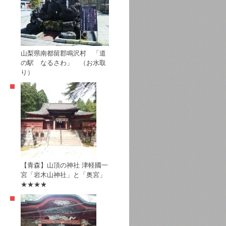
山梨県南都留郡鳴沢村 「道
の駅 なるさわ」 （お水取
り）
【青森】山頂の神社 津軽國一
宮「岩木山神社」と「奥宮」
★★★★