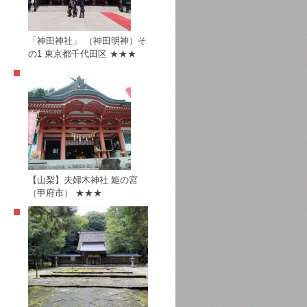
「神田神社」 （神田明神）そ
の1 東京都千代田区 ★★★
【山梨】夫婦木神社 姫の宮
（甲府市） ★★★