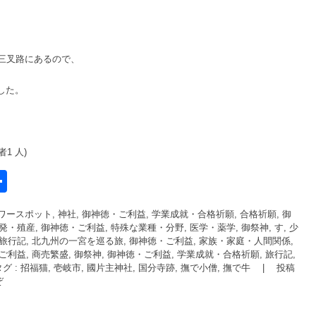
、
三叉路にあるので、
した。
1 人)
共
有
ワースポット, 神社
,
御神徳・ご利益, 学業成就・合格祈願, 合格祈願
,
御
l
開発・殖産
,
御神徳・ご利益, 特殊な業種・分野, 医学・薬学
,
御祭神, す, 少
旅行記, 北九州の一宮を巡る旅
,
御神徳・ご利益, 家族・家庭・人間関係,
ご利益, 商売繁盛
,
御祭神
,
御神徳・ご利益, 学業成就・合格祈願
,
旅行記
,
タグ :
招福猫
,
壱岐市
,
國片主神社
,
国分寺跡
,
撫で小僧
,
撫で牛
|
投稿
ぞ